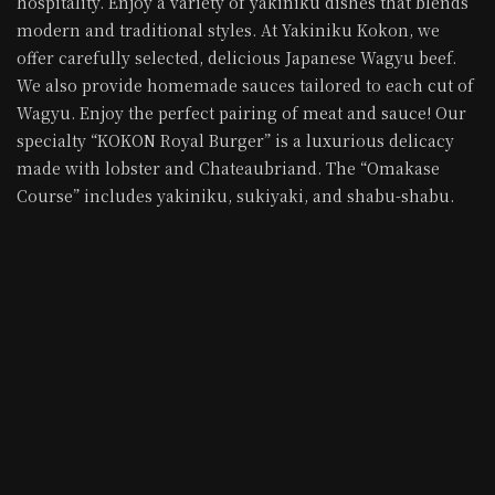
hospitality. Enjoy a variety of yakiniku dishes that blends
modern and traditional styles. At Yakiniku Kokon, we
offer carefully selected, delicious Japanese Wagyu beef.
We also provide homemade sauces tailored to each cut of
Wagyu. Enjoy the perfect pairing of meat and sauce! Our
specialty “KOKON Royal Burger” is a luxurious delicacy
made with lobster and Chateaubriand. The “Omakase
Course” includes yakiniku, sukiyaki, and shabu-shabu.